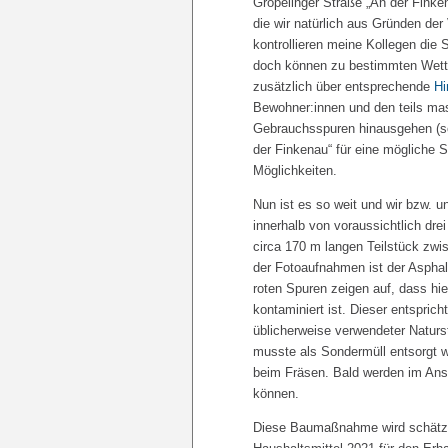
Gröpelinger Straße „An der Fink
die wir natürlich aus Gründen der
kontrollieren meine Kollegen die
doch können zu bestimmten Wette
zusätzlich über entsprechende
Hi
Bewohner:innen und den teils ma
Gebrauchsspuren hinausgehen (so
der Finkenau“ für eine mögliche 
Möglichkeiten.
Nun ist es so weit und wir bzw. 
innerhalb von voraussichtlich dr
circa 170 m langen Teilstück zw
der Fotoaufnahmen ist der Asphalt
roten Spuren zeigen auf, dass hi
kontaminiert ist. Dieser entspric
üblicherweise verwendeter Naturst
musste als Sondermüll entsorgt w
beim Fräsen. Bald werden im Ansc
können.
Diese Baumaßnahme wird schätzun