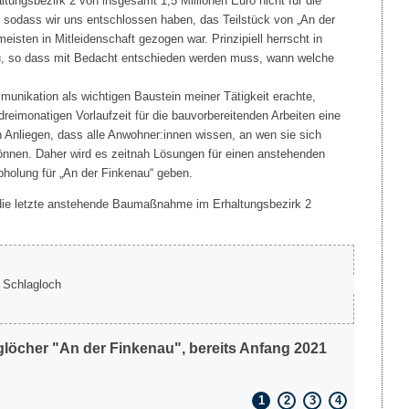
ltungsbezirk 2 von insgesamt 1,5 Millionen Euro nicht für die
 sodass wir uns entschlossen haben, das Teilstück von „An der
isten in Mitleidenschaft gezogen war. Prinzipiell herrscht in
u, so dass mit Bedacht entschieden werden muss, wann welche
unikation als wichtigen Baustein meiner Tätigkeit erachte,
reimonatigen Vorlaufzeit für die bauvorbereitenden Arbeiten eine
in Anliegen, dass alle Anwohner:innen wissen, an wen sie sich
nen. Daher wird es zeitnah Lösungen für einen anstehenden
holung für „An der Finkenau“ geben.
 die letzte anstehende Baumaßnahme im Erhaltungsbezirk 2
aglöcher "An der Finkenau", bereits Anfang 2021
Ein Te
1
2
3
4