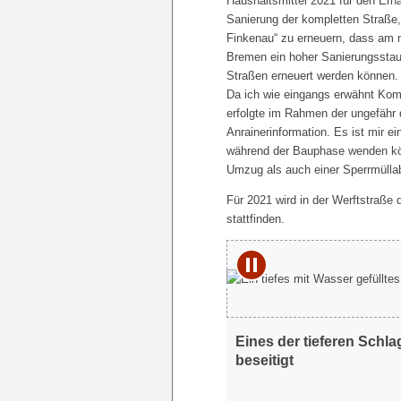
Haushaltsmittel 2021 für den Erha
Sanierung der kompletten Straße,
Finkenau“ zu erneuern, dass am me
Bremen ein hoher Sanierungssta
Straßen erneuert werden können.
Da ich wie eingangs erwähnt Komm
erfolgte im Rahmen der ungefähr d
Anrainerinformation. Es ist mir e
während der Bauphase wenden kön
Umzug als auch einer Sperrmüllab
Für 2021 wird in der Werftstraße
stattfinden.
Play/Pause
Eines der tieferen Schl
em zweiten Weltkrieg hin
beseitigt