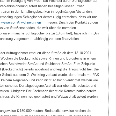
enau“ im Nachgang von Frost-Tau-Wechsel durch Schlaglöcher auf,
 Verkehrssicherung sofort haben beseitigen lassen. Zwar
 Straßen in den Erhaltungsbezirken in regelmäßigen Abständen,
rbedingungen Schlaglöcher derart zügig entstehen, dass wir uns
nweise von Anwohner:innen
freuen. Durch den Kontakt zu den
ssiven Straßenschäden, die weit über die normalen
 waren manche Schlaglöcher bis zu 10 cm tief), habe ich mir „An
Sanierung vorgemerkt – abhängig von den finanziellen
unser Auftragnehmer erneuert diese Straße ab dem 18.10.2021
ei Wochen die Deckschicht sowie Rinnen und Bordsteine in einem
ischen Bexhöveder Straße und Stubbener Straße. Zum Zeitpunkt
 (Deckschicht) bereits abgefräst und legt die Tragschicht frei. Die
er Schutt aus dem 2. Weltkrieg verbaut wurde, der oftmals mit PAK
ht keinem Regelwerk und kann nicht so hoch verdichtet werden wie
einschotter. Der abgetragene Asphalt war ebenfalls belastet und
erden. Übrigens: Der Fachmann riecht die Kontamination bereits
hluss die Rinnen neu gepflastert und Walzasphalt gelegt werden
gsweise € 150.000 kosten. Bedauerlicherweise reichen die