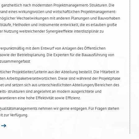
te ganzheitlich nach modernsten Projektmanagement-Strukturen. Die
anhand eines wirkungsvollen und wirtschaftlichen Projektmanagement-
 möglicher Wechselwirkungen mit anderen Planungen und Bauvorhaben
bläufe, Methoden und Instrumente entwickelt, die es erlauben große
r Nutzung weitreichender Synergieeffekte interdisziplinär zu
chwerpunktmäßig mit dem Entwurf von Anlagen des Öffentlichen
sowie der Betriebsplanung. Die Experten für die Bauausführung von
1 zusammengefasst
licher Projektleiter/Leiterin aus der Abteilung bestellt. Die Mitarbeit in
ten Arbeitspaketverantwortlichen. Diese sind während der Projektphase
net und setzen sich aus unterschiedlichsten Abteilungen/Bereichen des
ts- strukturen sind angelehnt an modern ausgerichtete und
rantieren eine hohe Effektivität sowie Effizienz.
Qualitätsmanagements nehmen wir gerne entgegen. Für Fragen stehen
it zur Verfügung.
.