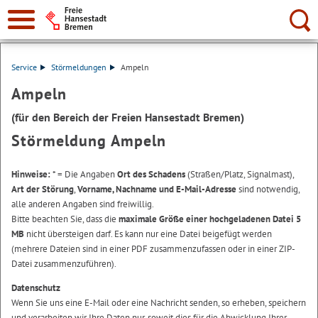
Suche:
Service
Störmeldungen
Ampeln
Ampeln
(für den Bereich der Freien Hansestadt Bremen)
Störmeldung Ampeln
Hinweise:
* = Die Angaben
Ort des Schadens
(Straßen/Platz, Signalmast),
Art der Störung
,
Vorname, Nachname und E-Mail-Adresse
sind notwendig,
alle anderen Angaben sind freiwillig.
Bitte beachten Sie, dass die
maximale Größe einer hochgeladenen Datei 5
MB
nicht übersteigen darf. Es kann nur eine Datei beigefügt werden
(mehrere Dateien sind in einer PDF zusammenzufassen oder in einer ZIP-
Datei zusammenzuführen).
Datenschutz
Wenn Sie uns eine E-Mail oder eine Nachricht senden, so erheben, speichern
und verarbeiten wir Ihre Daten nur, soweit dies für die Abwicklung Ihrer