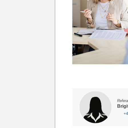
Refera
Brig
+4