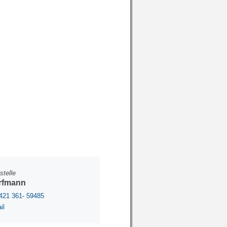
stelle
rfmann
421 361- 59485
il