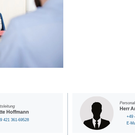
Personal
tsleitung
Herr A
itte Hoffmann
+49 
9 421 361-69528
E-Ma