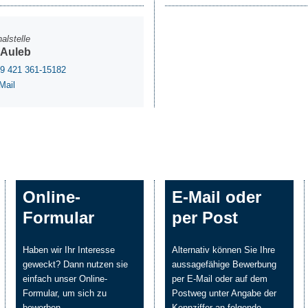
alstelle
 Auleb
9 421 361-15182
Mail
Online-
E-Mail oder
Formular
per Post
Haben wir Ihr Interesse
Alternativ können Sie Ihre
geweckt? Dann nutzen sie
aussagefähige Bewerbung
einfach unser Online-
per E-Mail oder auf dem
Formular, um sich zu
Postweg unter Angabe der
bewerben.
Kennziffer an folgende