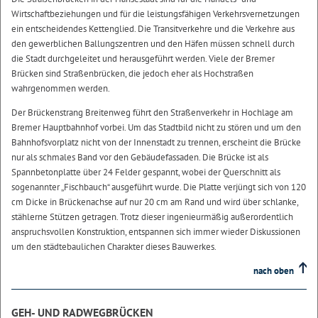
Wirtschaftbeziehungen und für die leistungsfähigen Verkehrsvernetzungen
ein entscheidendes Kettenglied. Die Transitverkehre und die Verkehre aus
den gewerblichen Ballungszentren und den Häfen müssen schnell durch
die Stadt durchgeleitet und herausgeführt werden. Viele der Bremer
Brücken sind Straßenbrücken, die jedoch eher als Hochstraßen
wahrgenommen werden.
Der Brückenstrang Breitenweg führt den Straßenverkehr in Hochlage am
Bremer Hauptbahnhof vorbei. Um das Stadtbild nicht zu stören und um den
Bahnhofsvorplatz nicht von der Innenstadt zu trennen, erscheint die Brücke
nur als schmales Band vor den Gebäudefassaden. Die Brücke ist als
Spannbetonplatte über 24 Felder gespannt, wobei der Querschnitt als
sogenannter „Fischbauch“ ausgeführt wurde. Die Platte verjüngt sich von 120
cm Dicke in Brückenachse auf nur 20 cm am Rand und wird über schlanke,
stählerne Stützen getragen. Trotz dieser ingenieurmäßig außerordentlich
anspruchsvollen Konstruktion, entspannen sich immer wieder Diskussionen
um den städtebaulichen Charakter dieses Bauwerkes.
nach oben
GEH- UND RADWEGBRÜCKEN