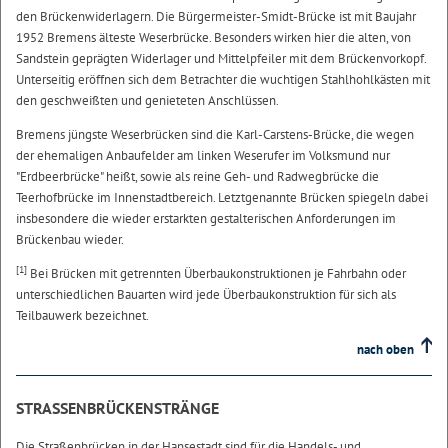
den Brückenwiderlagern. Die Bürgermeister-Smidt-Brücke ist mit Baujahr
1952 Bremens älteste Weserbrücke. Besonders wirken hier die alten, von
Sandstein geprägten Widerlager und Mittelpfeiler mit dem Brückenvorkopf.
Unterseitig eröffnen sich dem Betrachter die wuchtigen Stahlhohlkästen mit
den geschweißten und genieteten Anschlüssen.
Bremens jüngste Weserbrücken sind die Karl-Carstens-Brücke, die wegen
der ehemaligen Anbaufelder am linken Weserufer im Volksmund nur
"Erdbeerbrücke" heißt, sowie als reine Geh- und Radwegbrücke die
Teerhofbrücke im Innenstadtbereich. Letztgenannte Brücken spiegeln dabei
insbesondere die wieder erstarkten gestalterischen Anforderungen im
Brückenbau wieder.
[1]
Bei Brücken mit getrennten Überbaukonstruktionen je Fahrbahn oder
unterschiedlichen Bauarten wird jede Überbaukonstruktion für sich als
Teilbauwerk bezeichnet.
nach oben
STRASSENBRÜCKENSTRÄNGE
Die Straßenbrücken in der Hansestadt sind für die Handels- und