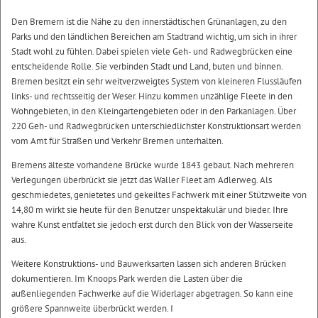
Den Bremern ist die Nähe zu den innerstädtischen Grünanlagen, zu den
Parks und den ländlichen Bereichen am Stadtrand wichtig, um sich in ihrer
Stadt wohl zu fühlen. Dabei spielen viele Geh- und Radwegbrücken eine
entscheidende Rolle. Sie verbinden Stadt und Land, buten und binnen.
Bremen besitzt ein sehr weitverzweigtes System von kleineren Flussläufen
links- und rechtsseitig der Weser. Hinzu kommen unzählige Fleete in den
Wohngebieten, in den Kleingartengebieten oder in den Parkanlagen. Über
220 Geh- und Radwegbrücken unterschiedlichster Konstruktionsart werden
vom Amt für Straßen und Verkehr Bremen unterhalten.
Bremens älteste vorhandene Brücke wurde 1843 gebaut. Nach mehreren
Verlegungen überbrückt sie jetzt das Waller Fleet am Adlerweg. Als
geschmiedetes, genietetes und gekeiltes Fachwerk mit einer Stützweite von
14,80 m wirkt sie heute für den Benutzer unspektakulär und bieder. Ihre
wahre Kunst entfaltet sie jedoch erst durch den Blick von der Wasserseite
aus.
Weitere Konstruktions- und Bauwerksarten lassen sich anderen Brücken
dokumentieren. Im Knoops Park werden die Lasten über die
außenliegenden Fachwerke auf die Widerlager abgetragen. So kann eine
größere Spannweite überbrückt werden. I