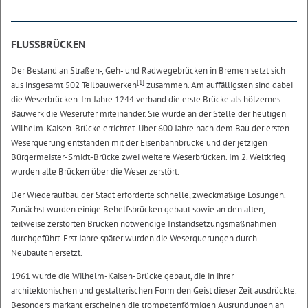
FLUSSBRÜCKEN
Der Bestand an Straßen-, Geh- und Radwegebrücken in Bremen setzt sich
[1]
aus insgesamt 502 Teilbauwerken
zusammen. Am auffälligsten sind dabei
die Weserbrücken. Im Jahre 1244 verband die erste Brücke als hölzernes
Bauwerk die Weserufer miteinander. Sie wurde an der Stelle der heutigen
Wilhelm-Kaisen-Brücke errichtet. Über 600 Jahre nach dem Bau der ersten
Weserquerung entstanden mit der Eisenbahnbrücke und der jetzigen
Bürgermeister-Smidt-Brücke zwei weitere Weserbrücken. Im 2. Weltkrieg
wurden alle Brücken über die Weser zerstört.
Der Wiederaufbau der Stadt erforderte schnelle, zweckmäßige Lösungen.
Zunächst wurden einige Behelfsbrücken gebaut sowie an den alten,
teilweise zerstörten Brücken notwendige Instandsetzungsmaßnahmen
durchgeführt. Erst Jahre später wurden die Weserquerungen durch
Neubauten ersetzt.
1961 wurde die Wilhelm-Kaisen-Brücke gebaut, die in ihrer
architektonischen und gestalterischen Form den Geist dieser Zeit ausdrückte.
Besonders markant erscheinen die trompetenförmigen Ausrundungen an