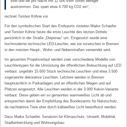
sind und wir pro Nacht mit 11.000 kWh Strom weniger
auskommen. Das spart etwa 4.700 kg CO2 ein“,
rechnet Torsten Köhne vor.
Für den symbolischen Start des Endspurts rüsteten Maike Schaefer
und Torsten Köhne heute die erste Leuchte des letzten Drittels
persönlich in der Straße „Diepenau“ um. Eingesetzt wurde eine
hochmoderne technische LED-Leuchte, wie sie inzwischen in Bremen
in den meisten Haupt-, Wohn- und Nebenstraßen verwendet wird.
Im gesamten Projektverlauf werden zwei verschiedene Modelle von
Leuchtentypen für die Umrüstung der öffentlichen Beleuchtung auf LED
verbaut: ungefähr 15.650 Stück technische Leuchten und etwa 3.500
sogenannte dekorative Leuchten. Letztere werden in Bremen
hauptsächlich in Parkanlagen und an öffentlichen Wegen und auf
Plätzen eingesetzt. Alle Leuchten werden in der 3.000 Kelvin-Variante
verbaut. Diese geben ein so genanntes warmweißes Licht ab und
entsprechen damit der Empfehlung des Bundesamts für Naturschutz,
da nachtaktive Tiere eher durch kaltweißes Licht beeinflusst werden.
Dazu Maike Schaefer, Senatorin für Klimaschutz, Umwelt, Mobilität,
Stadtentwicklung und Wohnungsbau: