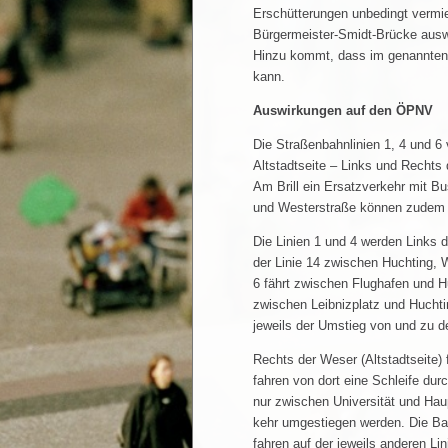
Erschütterungen unbedingt vermi
Bürgermeister-Smidt-Brücke auswe
Hinzu kommt, dass im genannten 
kann.
Auswirkungen auf den ÖPNV
Die Straßenbahnlinien 1, 4 und 6
Altstadtseite – Links und Recht
Am Brill ein Ersatzverkehr mit Bu
und Westerstraße können zudem d
Die Linien 1 und 4 werden Links d
der Linie 14 zwischen Huchting, W
6 fährt zwischen Flughafen und H
zwischen Leibnizplatz und Huchtin
jeweils der Umstieg von und zu 
Rechts der Weser (Altstadtseite)
fahren von dort eine Schleife dur
nur zwischen Universität und Ha
kehr umgestiegen werden. Die Ba
fahren auf der jeweils anderen Lini