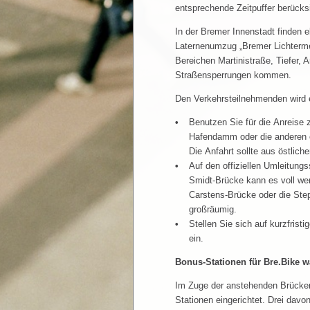
entsprechende Zeitpuffer berücks
In der Bremer Innenstadt finden 
Laternenumzug „Bremer Lichtermee
Bereichen Martinistraße, Tiefer, 
Straßensperrungen kommen.
Den Verkehrsteilnehmenden wird 
Benutzen Sie für die Anreise
Hafendamm oder die anderen öf
Die Anfahrt sollte aus östlich
Auf den offiziellen Umleitung
Smidt-Brücke kann es voll wer
Carstens-Brücke oder die Ste
großräumig.
Stellen Sie sich auf kurzfris
ein.
Bonus-Stationen für Bre.Bike 
Im Zuge der anstehenden Brücken
Stationen eingerichtet. Drei dav