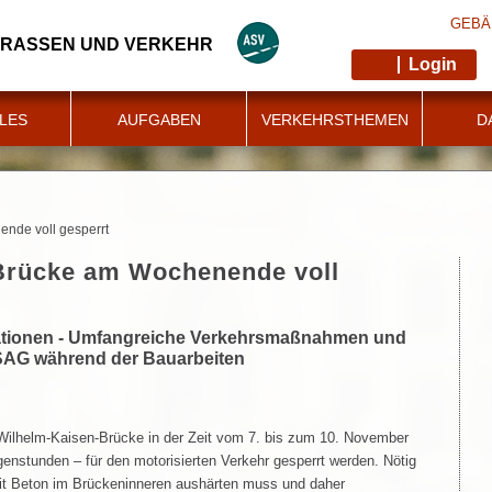
GEBÄ
TRASSEN UND VERKEHR
Login
LES
AUFGABEN
VERKEHRSTHEMEN
D
nde voll gesperrt
Brücke am Wochenende voll
tationen - Umfangreiche Verkehrsmaßnahmen und
SAG während der Bauarbeiten
 Wilhelm-Kaisen-Brücke in der Zeit vom 7. bis zum 10. November
genstunden – für den motorisierten Verkehr gesperrt werden. Nötig
Zeit Beton im Brückeninneren aushärten muss und daher