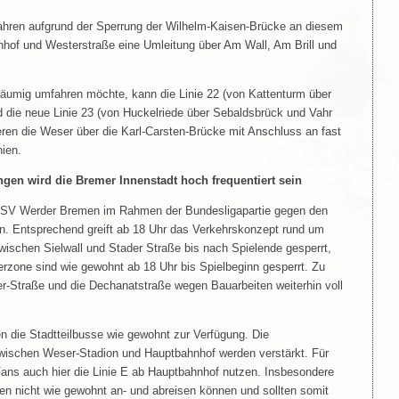
fahren aufgrund der Sperrung der Wilhelm-Kaisen-Brücke an diesem
of und Westerstraße eine Umleitung über Am Wall, Am Brill und
räumig umfahren möchte, kann die Linie 22 (von Kattenturm über
nd die neue Linie 23 (von Huckelriede über Sebaldsbrück und Vahr
eren die Weser über die Karl-Carsten-Brücke mit Anschluss an fast
nien.
gen wird die Bremer Innenstadt hoch frequentiert sein
er SV Werder Bremen im Rahmen der Bundesligapartie gegen den
n. Entsprechend greift ab 18 Uhr das Verkehrskonzept rund um
wischen Sielwall und Stader Straße bis nach Spielende gesperrt,
rzone sind wie gewohnt ab 18 Uhr bis Spielbeginn gesperrt. Zu
ter-Straße und die Dechanatstraße wegen Bauarbeiten weiterhin voll
n die Stadtteilbusse wie gewohnt zur Verfügung. Die
wischen Weser-Stadion und Hauptbahnhof werden verstärkt. Für
 Fans auch hier die Linie E ab Hauptbahnhof nutzen. Insbesondere
n nicht wie gewohnt an- und abreisen können und sollten somit