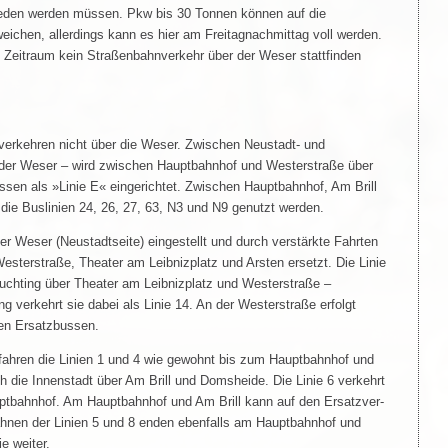
eden werden müssen. Pkw bis 30 Tonnen können auf die
ichen, allerdings kann es hier am Freitagnachmittag voll werden.
Zeitraum kein Straßenbahnverkehr über der Weser stattfinden
 verkehren nicht über die Weser. Zwischen Neustadt- und
s der Weser – wird zwischen Hauptbahnhof und Westerstraße über
ssen als »Linie E« eingerichtet. Zwischen Hauptbahnhof, Am Brill
ie Buslinien 24, 26, 27, 63, N3 und N9 genutzt werden.
er Weser (Neustadtseite) eingestellt und durch verstärkte Fahrten
esterstraße, Theater am Leibnizplatz und Arsten ersetzt. Die Linie
uchting über Theater am Leibnizplatz und Westerstraße –
g verkehrt sie dabei als Linie 14. An der Westerstraße erfolgt
den Ersatzbussen.
 fahren die Linien 1 und 4 wie gewohnt bis zum Hauptbahnhof und
ch die Innenstadt über Am Brill und Domsheide. Die Linie 6 verkehrt
uptbahnhof. Am Hauptbahnhof und Am Brill kann auf den Ersatzver-
hnen der Linien 5 und 8 enden ebenfalls am Hauptbahnhof und
e weiter.