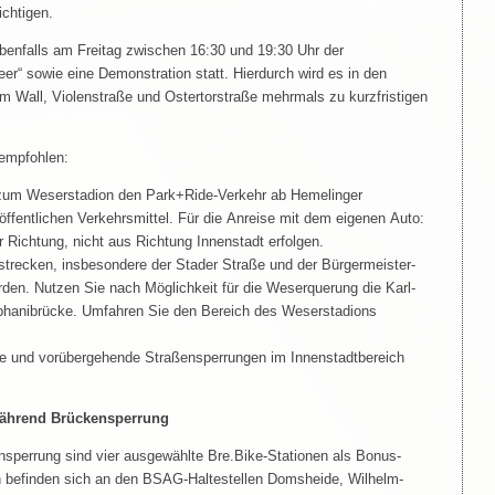
ichtigen.
ebenfalls am Freitag zwischen 16:30 und 19:30 Uhr der
r“ sowie eine Demonstration statt. Hierdurch wird es in den
Am Wall, Violenstraße und Ostertorstraße mehrmals zu kurzfristigen
empfohlen:
 zum Weserstadion den Park+Ride-Verkehr ab Hemelinger
fentlichen Verkehrsmittel. Für die Anreise mit dem eigenen Auto:
er Richtung, nicht aus Richtung Innenstadt erfolgen.
sstrecken, insbesondere der Stader Straße und der Bürgermeister-
den. Nutzen Sie nach Möglichkeit für die Weserquerung die Karl-
phanibrücke. Umfahren Sie den Bereich des Weserstadions
tige und vorübergehende Straßensperrungen im Innenstadtbereich
während Brückensperrung
sperrung sind vier ausgewählte Bre.Bike-Stationen als Bonus-
on befinden sich an den BSAG-Haltestellen Domsheide, Wilhelm-