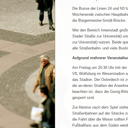
Die Busse der Linien 24 und N3 
Wochenende zwischen Hauptbahnh
die Bürgermeister-Smidt-Brücke.
Wer den Bereich Innenstadt groß
Stader Straße zur Universität) u
zur Universität) nutzen. Beide qu
alle Straßenbahn- und viele Busli
Aufgrund mehrerer Veranstaltun
Am Freitag um 20:30 Uhr tritt d
VfL Wolfsburg im Weserstadion a
das Stadion. Der Osterdeich ist z
die an-deren Straßen der Anwohne
beachten ist, dass die Georg-Bit
gesperrt sind.
Zur Abreise nach dem Spiel stehe
Straßenbahnen auf der Strecke z
die Fahrt über die Weser sollten
Fußballfans aus dem Süden werde