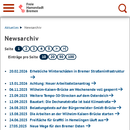
Suche:
Aktuelles
Newsarchiv
Newsarchiv
1
2
3
4
5
Seite
10
20
50
100
Einträge pro Seite
20.02.2026
Erhebliche Winterschäden in Bremer Straßeninfrastruktur
15.01.2026
Achtung: Neuer Arbeitsstellenantrag
06.11.2025
Wilhelm-Kaisen-Brücke am Wochenende voll gesperrt
23.09.2025
Weitere Tempo-30-Strecken auf dem Osterdeich
12.09.2025
Baustart: Die Dechanatstraße ist bald Klimastraße
26.08.2025
Belastungstests auf der Bürgermeister-Smidt-Brücke
15.08.2025
Die Arbeiten an der Wilhelm-Kaisen-Brücke starten
24.06.2025
Freifläche für Graffiti in Hemelingen läuft aus
27.05.2025
Neue Wege für den Bremer Osten